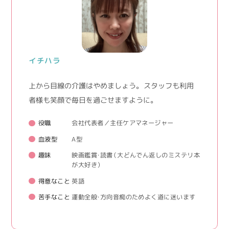
イチハラ
上から目線の介護はやめましょう。 スタッフも利用
者様も笑顔で毎日を過ごせますように。
役職
会社代表者／主任ケアマネージャー
血液型
A型
趣味
映画鑑賞・読書（大どんでん返しのミステリ本
が大好き）
得意なこと
英語
苦手なこと
運動全般・方向音痴のためよく道に迷います