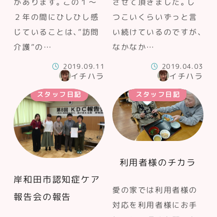
があります。この１～
させて頂きました。し
２年の間にひしひし感
つこいくらいずっと言
じていることは、”訪問
い続けているのですが、
介護”の…
なかなか…
2019.09.11
2019.04.03
イチハラ
イチハラ
スタッフ日記
スタッフ日記
利用者様のチカラ
岸和田市認知症ケア
愛の家では利用者様の
報告会の報告
対応を利用者様にお手