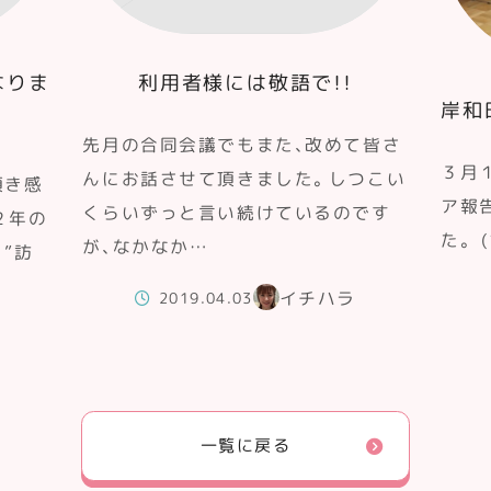
なりま
利用者様には敬語で！！
岸和
先月の合同会議でもまた、改めて皆さ
３月
んにお話させて頂きました。しつこい
頂き感
ア報
くらいずっと言い続けているのです
２年の
た。 
が、なかなか…
”訪
イチハラ
2019.04.03
一覧に戻る