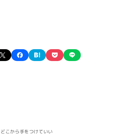
X
facebook
hatena
pocket
line
、どこから手をつけていい