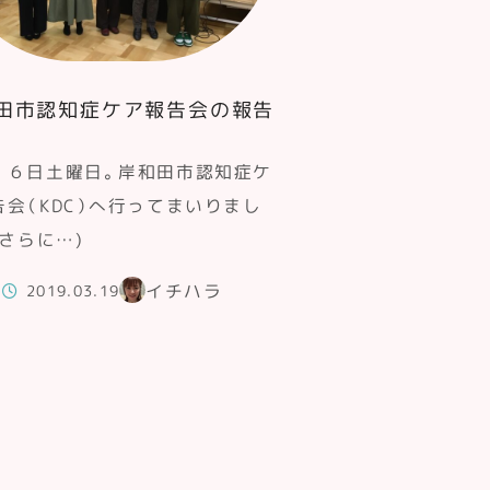
田市認知症ケア報告会の報告
１６日土曜日。岸和田市認知症ケ
告会（KDC）へ行ってまいりまし
(さらに…)
イチハラ
2019.03.19