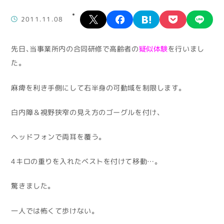
X
facebook
hatena
pocket
lin
2011.11.08
先日、当事業所内の合同研修で高齢者の
疑似体験
を行いまし
た。
麻痺を利き手側にして右半身の可動域を制限します。
白内障＆視野狭窄の見え方のゴーグルを付け、
ヘッドフォンで両耳を覆う。
4キロの重りを入れたベストを付けて移動…。
驚きました。
一人では怖くて歩けない。