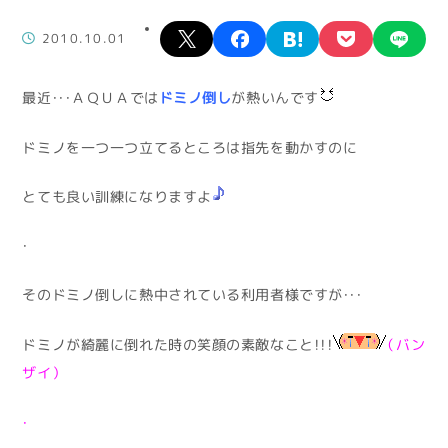
X
facebook
hatena
pocket
lin
2010.10.01
最近・・・ＡＱＵＡでは
ドミノ倒し
が熱いんです
ドミノを一つ一つ立てるところは指先を動かすのに
とても良い訓練になりますよ
・
そのドミノ倒しに熱中されている利用者様ですが・・・
ドミノが綺麗に倒れた時の笑顔の素敵なこと！！！
（バン
ザイ）
・