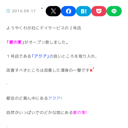
X
facebook
hatena
pocket
lin
2010.09.17
ようやくわが社にデイサービスの２号店
「愛の家」
がオープン致しました。
１号店である
「アクア」
の良いところを取り入れ、
改善すべきところは改善した渾身の一撃です
・
都会のど真ん中にある
アクア！
自然がいっぱいでのどかな地にある
愛の家！
・