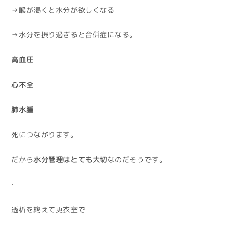
→喉が渇くと水分が欲しくなる
→水分を摂り過ぎると合併症になる。
高血圧
心不全
肺水腫
死につながります。
だから
水分管理はとても大切
なのだそうです。
・
透析を終えて更衣室で