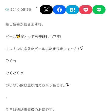
X
facebook
hatena
pocket
lin
2010.08.30
毎日残暑が続きますね。
ビール
がとっても美味しいです！
キンキンに冷えたビールはたまりましぇ～ん！
ごくっ
ごくごくっ
ついつい飲む量が増えちゃう私です。
・
今日は透析患者様のお話です。