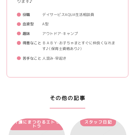
ります♪
役職
デイサービスAQUA生活相談員
血液型
A型
趣味
アウトドア・キャンプ
得意なこと
ＢＡＢＹ・お子ちゃまとすぐに仲良くなれま
す♪（保育士資格あり♪）
苦手なこと
人混み・早起き
その他の記事
介護にまつわるエトセ
スタッフ日記
トラ