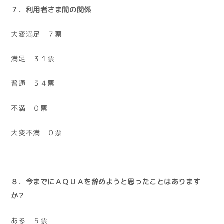
７．利用者さま間の関係
大変満足 ７票
満足 ３１票
普通 ３４票
不満 ０票
大変不満 ０票
８．今までにＡＱＵＡを辞めようと思ったことはあります
か？
ある ５票