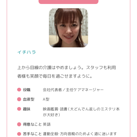
イチハラ
上から目線の介護はやめましょう。 スタッフも利用
者様も笑顔で毎日を過ごせますように。
役職
会社代表者／主任ケアマネージャー
血液型
A型
趣味
映画鑑賞・読書（大どんでん返しのミステリ本
が大好き）
得意なこと
英語
苦手なこと
運動全般・方向音痴のためよく道に迷います