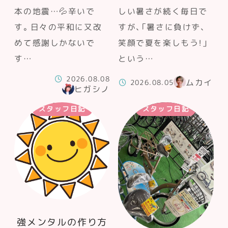
本の地震…💦辛いで
しい暑さが続く毎日で
す。日々の平和に又改
すが、「暑さに負けず、
めて感謝しかないで
笑顔で夏を楽しもう！」
す…
という…
2026.08.08
ムカイ
2026.08.05
ヒガシノ
スタッフ日記
スタッフ日記
強メンタルの作り方