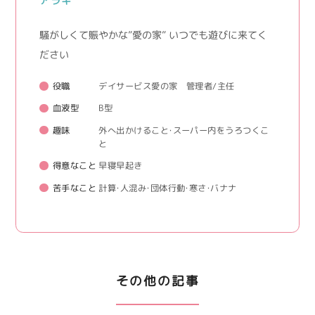
アラキ
騒がしくて賑やかな”愛の家” いつでも遊びに来てく
ださい
役職
デイサービス愛の家 管理者/主任
血液型
B型
趣味
外へ出かけること・スーパー内をうろつくこ
と
得意なこと
早寝早起き
苦手なこと
計算・人混み・団体行動・寒さ・バナナ
その他の記事