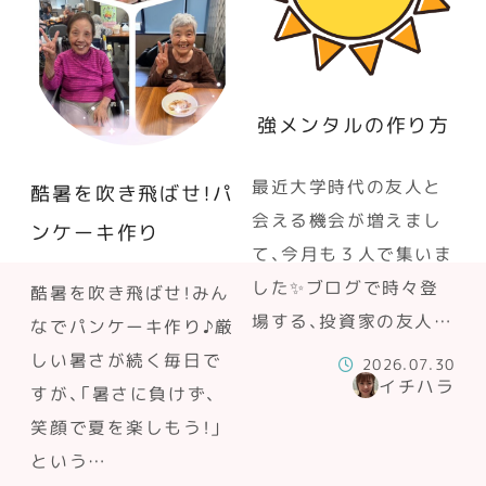
強メンタルの作り方
最近大学時代の友人と
酷暑を吹き飛ばせ！パ
会える機会が増えまし
ンケーキ作り
て、今月も３人で集いま
した✨ブログで時々登
酷暑を吹き飛ばせ！みん
場する、投資家の友人…
なでパンケーキ作り♪厳
しい暑さが続く毎日で
2026.07.30
イチハラ
すが、「暑さに負けず、
笑顔で夏を楽しもう！」
という…