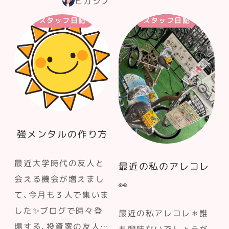
ヒガシノ
スタッフ日記
スタッフ日記
強メンタルの作り方
最近大学時代の友人と
最近の私のアレコレ
会える機会が増えまし
👀
て、今月も３人で集いま
した✨ブログで時々登
最近の私アレコレ＊誰
場する、投資家の友人…