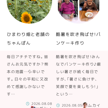
ひまわり畑と老舗の
酷暑を吹き飛ばせ！パ
ちゃんぽん
ンケーキ作り
毎日アチチですね。皆
酷暑を吹き飛ばせ！みん
さんお元気ですか？熊
なでパンケーキ作り♪厳
本の地震…💦辛いで
しい暑さが続く毎日で
す。日々の平和に又改
すが、「暑さに負けず、
めて感謝しかないで
笑顔で夏を楽しもう！」
す…
という…
2026.08.08
ムカイ
2026.08.05