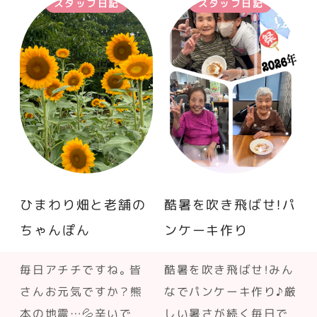
スタッフ日記
スタッフ日記
ひまわり畑と老舗の
酷暑を吹き飛ばせ！パ
ちゃんぽん
ンケーキ作り
毎日アチチですね。皆
酷暑を吹き飛ばせ！みん
さんお元気ですか？熊
なでパンケーキ作り♪厳
本の地震…💦辛いで
しい暑さが続く毎日で