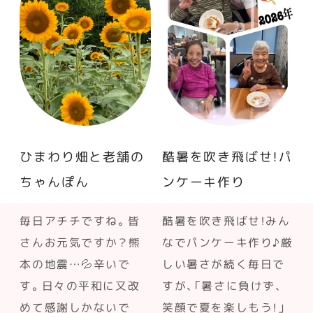
ひまわり畑と老舗の
酷暑を吹き飛ばせ！パ
ちゃんぽん
ンケーキ作り
毎日アチチですね。皆
酷暑を吹き飛ばせ！みん
さんお元気ですか？熊
なでパンケーキ作り♪厳
本の地震…💦辛いで
しい暑さが続く毎日で
す。日々の平和に又改
すが、「暑さに負けず、
めて感謝しかないで
笑顔で夏を楽しもう！」