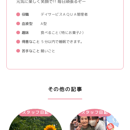
元気に楽しく笑顔で！！ 毎日頑張るぞー
役職
デイサービスＡＱＵＡ管理者
血液型
A型
趣味
食べること（特にお菓子♪）
得意なこと
５分以内で睡眠できます。
苦手なこと
競いごと
その他の記事
スタッフ日記
スタッフ日記