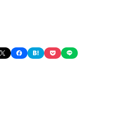
X
facebook
hatena
pocket
line