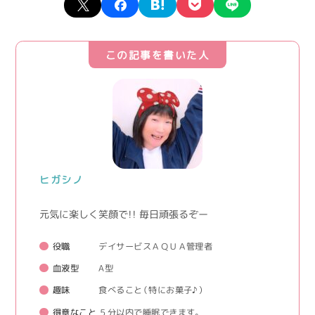
この記事を書いた人
ヒガシノ
元気に楽しく笑顔で！！ 毎日頑張るぞー
役職
デイサービスＡＱＵＡ管理者
血液型
A型
趣味
食べること（特にお菓子♪）
得意なこと
５分以内で睡眠できます。