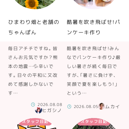
ひまわり畑と老舗の
酷暑を吹き飛ばせ！パ
ちゃんぽん
ンケーキ作り
毎日アチチですね。皆
酷暑を吹き飛ばせ！みん
さんお元気ですか？熊
なでパンケーキ作り♪厳
本の地震…💦辛いで
しい暑さが続く毎日で
す。日々の平和に又改
すが、「暑さに負けず、
めて感謝しかないで
笑顔で夏を楽しもう！」
す…
という…
2026.08.08
ムカイ
2026.08.05
ヒガシノ
スタッフ日記
スタッフ日記