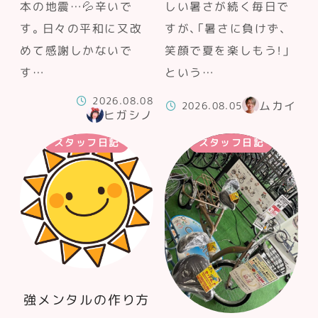
本の地震…💦辛いで
しい暑さが続く毎日で
す。日々の平和に又改
すが、「暑さに負けず、
めて感謝しかないで
笑顔で夏を楽しもう！」
す…
という…
2026.08.08
ムカイ
2026.08.05
ヒガシノ
スタッフ日記
スタッフ日記
強メンタルの作り方