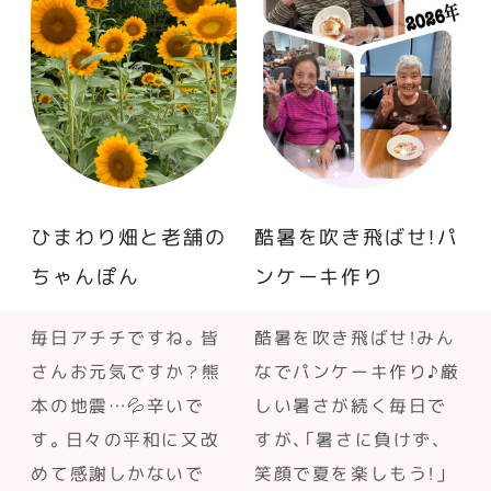
ひまわり畑と老舗の
酷暑を吹き飛ばせ！パ
ちゃんぽん
ンケーキ作り
毎日アチチですね。皆
酷暑を吹き飛ばせ！みん
さんお元気ですか？熊
なでパンケーキ作り♪厳
本の地震…💦辛いで
しい暑さが続く毎日で
す。日々の平和に又改
すが、「暑さに負けず、
めて感謝しかないで
笑顔で夏を楽しもう！」