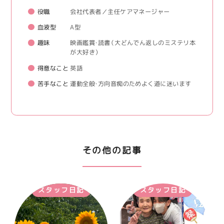
役職
会社代表者／主任ケアマネージャー
血液型
A型
趣味
映画鑑賞・読書（大どんでん返しのミステリ本
が大好き）
得意なこと
英語
苦手なこと
運動全般・方向音痴のためよく道に迷います
その他の記事
スタッフ日記
スタッフ日記