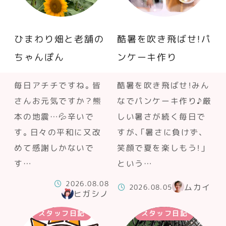
ひまわり畑と老舗の
酷暑を吹き飛ばせ！パ
ちゃんぽん
ンケーキ作り
毎日アチチですね。皆
酷暑を吹き飛ばせ！みん
さんお元気ですか？熊
なでパンケーキ作り♪厳
本の地震…💦辛いで
しい暑さが続く毎日で
す。日々の平和に又改
すが、「暑さに負けず、
めて感謝しかないで
笑顔で夏を楽しもう！」
す…
という…
2026.08.08
ムカイ
2026.08.05
ヒガシノ
スタッフ日記
スタッフ日記