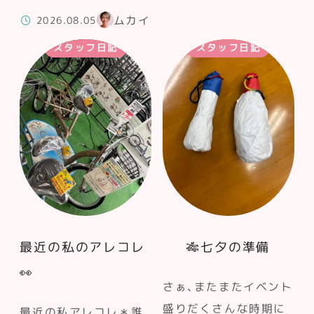
ムカイ
2026.08.05
スタッフ日記
スタッフ日記
最近の私のアレコレ
🎋七夕の準備
👀
さぁ、またまたイベント
盛りだくさんな時期に
最近の私アレコレ＊誰