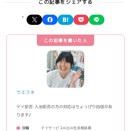
この記事をシェアする
X
facebook
hatena
pocket
line
この記事を書いた人
ウエフネ
デイ拒否・入浴拒否の方の対応はちょっぴり自信があ
ります♪
役職
デイサービスAQUA生活相談員