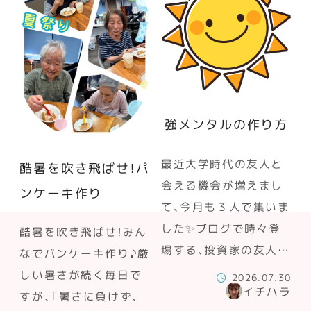
強メンタルの作り方
最近大学時代の友人と
酷暑を吹き飛ばせ！パ
会える機会が増えまし
ンケーキ作り
て、今月も３人で集いま
した✨ブログで時々登
酷暑を吹き飛ばせ！みん
場する、投資家の友人…
なでパンケーキ作り♪厳
しい暑さが続く毎日で
2026.07.30
イチハラ
すが、「暑さに負けず、