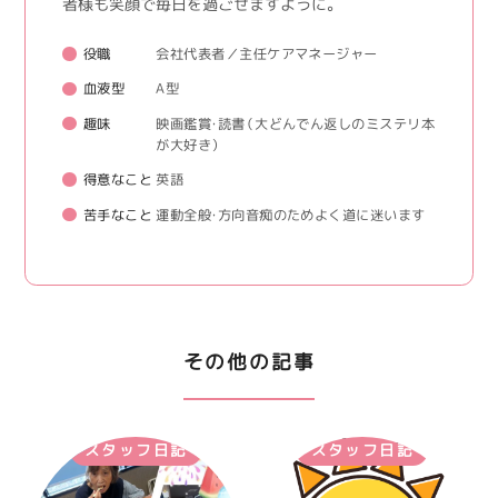
者様も笑顔で毎日を過ごせますように。
役職
会社代表者／主任ケアマネージャー
血液型
A型
趣味
映画鑑賞・読書（大どんでん返しのミステリ本
が大好き）
得意なこと
英語
苦手なこと
運動全般・方向音痴のためよく道に迷います
その他の記事
スタッフ日記
スタッフ日記