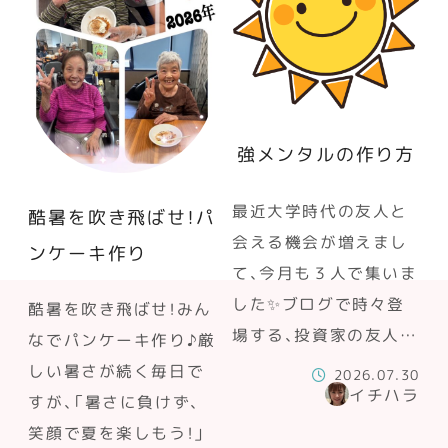
強メンタルの作り方
最近大学時代の友人と
酷暑を吹き飛ばせ！パ
会える機会が増えまし
ンケーキ作り
て、今月も３人で集いま
した✨ブログで時々登
酷暑を吹き飛ばせ！みん
場する、投資家の友人…
なでパンケーキ作り♪厳
しい暑さが続く毎日で
2026.07.30
イチハラ
すが、「暑さに負けず、
笑顔で夏を楽しもう！」