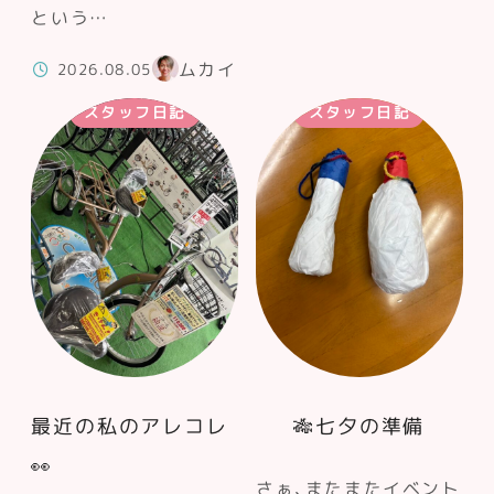
という…
ムカイ
2026.08.05
スタッフ日記
スタッフ日記
最近の私のアレコレ
🎋七夕の準備
👀
さぁ、またまたイベント