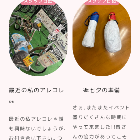
スタッフ日記
スタッフ日記
最近の私のアレコレ
🎋七夕の準備
👀
さぁ、またまたイベント
盛りだくさんな時期に
最近の私アレコレ＊誰
やって来ました！！皆さ
も興味ないでしょうが、
んの協力があってこそ
お付き合い下さい。つ