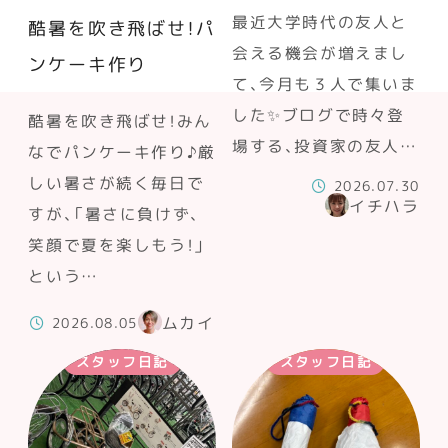
最近大学時代の友人と
酷暑を吹き飛ばせ！パ
会える機会が増えまし
ンケーキ作り
て、今月も３人で集いま
した✨ブログで時々登
酷暑を吹き飛ばせ！みん
場する、投資家の友人…
なでパンケーキ作り♪厳
しい暑さが続く毎日で
2026.07.30
イチハラ
すが、「暑さに負けず、
笑顔で夏を楽しもう！」
という…
ムカイ
2026.08.05
スタッフ日記
スタッフ日記