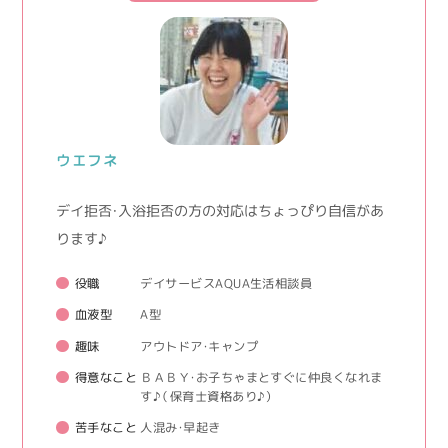
ウエフネ
デイ拒否・入浴拒否の方の対応はちょっぴり自信があ
ります♪
役職
デイサービスAQUA生活相談員
血液型
A型
趣味
アウトドア・キャンプ
得意なこと
ＢＡＢＹ・お子ちゃまとすぐに仲良くなれま
す♪（保育士資格あり♪）
苦手なこと
人混み・早起き