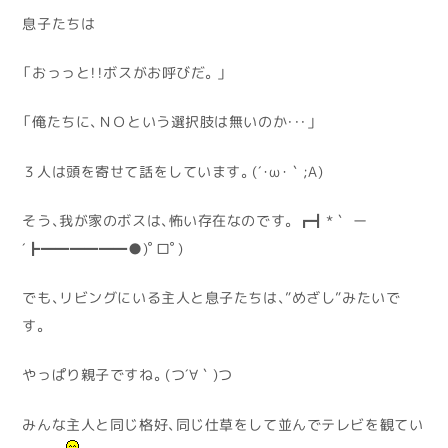
息子たちは
「おっっと！！ボスがお呼びだ。」
「俺たちに、ＮＯという選択肢は無いのか・・・」
３人は頭を寄せて話をしています。(´･ω･｀;A)
そう、我が家のボスは、怖い存在なのです。┏┫*｀ ー
´┣━━━━━━●)ﾟロﾟ)
でも、リビングにいる主人と息子たちは、”めざし”みたいで
す。
やっぱり親子ですね。(つ´∀｀)つ
みんな主人と同じ格好、同じ仕草をして並んでテレビを観てい