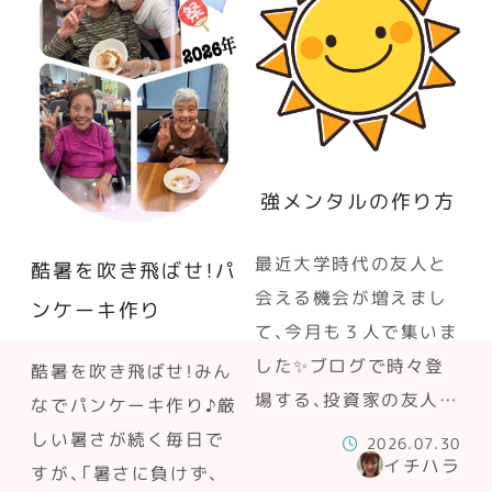
強メンタルの作り方
最近大学時代の友人と
酷暑を吹き飛ばせ！パ
会える機会が増えまし
ンケーキ作り
て、今月も３人で集いま
した✨ブログで時々登
酷暑を吹き飛ばせ！みん
場する、投資家の友人…
なでパンケーキ作り♪厳
しい暑さが続く毎日で
2026.07.30
イチハラ
すが、「暑さに負けず、