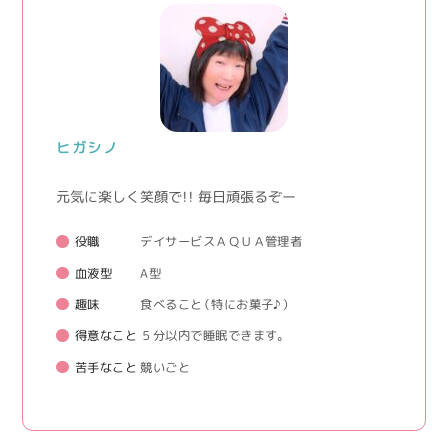
ヒガシノ
元気に楽しく笑顔で！！ 毎日頑張るぞー
役職
デイサービスＡＱＵＡ管理者
血液型
A型
趣味
食べること（特にお菓子♪）
得意なこと
５分以内で睡眠できます。
苦手なこと
競いごと