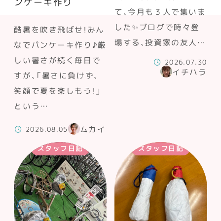
ンケーキ作り
て、今月も３人で集いま
した✨ブログで時々登
酷暑を吹き飛ばせ！みん
場する、投資家の友人…
なでパンケーキ作り♪厳
しい暑さが続く毎日で
2026.07.30
イチハラ
すが、「暑さに負けず、
笑顔で夏を楽しもう！」
という…
ムカイ
2026.08.05
スタッフ日記
スタッフ日記