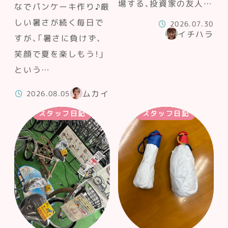
場する、投資家の友人…
なでパンケーキ作り♪厳
しい暑さが続く毎日で
2026.07.30
イチハラ
すが、「暑さに負けず、
笑顔で夏を楽しもう！」
という…
ムカイ
2026.08.05
スタッフ日記
スタッフ日記