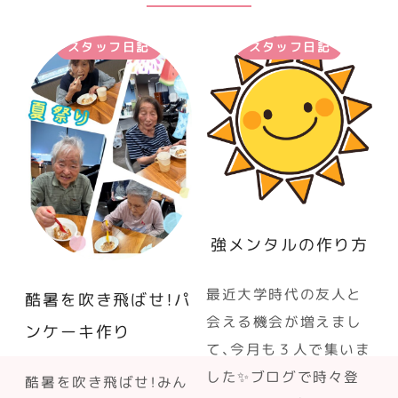
スタッフ日記
スタッフ日記
強メンタルの作り方
最近大学時代の友人と
酷暑を吹き飛ばせ！パ
会える機会が増えまし
ンケーキ作り
て、今月も３人で集いま
した✨ブログで時々登
酷暑を吹き飛ばせ！みん