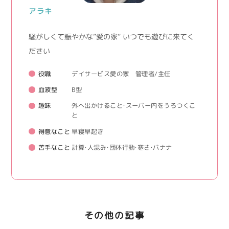
アラキ
騒がしくて賑やかな”愛の家” いつでも遊びに来てく
ださい
役職
デイサービス愛の家 管理者/主任
血液型
B型
趣味
外へ出かけること・スーパー内をうろつくこ
と
得意なこと
早寝早起き
苦手なこと
計算・人混み・団体行動・寒さ・バナナ
その他の記事