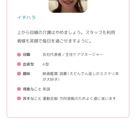
イチハラ
上から目線の介護はやめましょう。 スタッフも利用
者様も笑顔で毎日を過ごせますように。
役職
会社代表者／主任ケアマネージャー
血液型
A型
趣味
映画鑑賞・読書（大どんでん返しのミステリ本
が大好き）
得意なこと
英語
苦手なこと
運動全般・方向音痴のためよく道に迷います