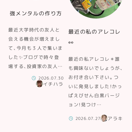
強メンタルの作り方
最近大学時代の友人と
最近の私のアレコレ
会える機会が増えまし
👀
て、今月も３人で集いま
した✨ブログで時々登
最近の私アレコレ＊誰
場する、投資家の友人…
も興味ないでしょうが、
お付き合い下さい。つ
2026.07.30
イチハラ
いに発見しました！かっ
ぱえびせん白黒バージ
ョン！見つけ…
アラキ
2026.07.27