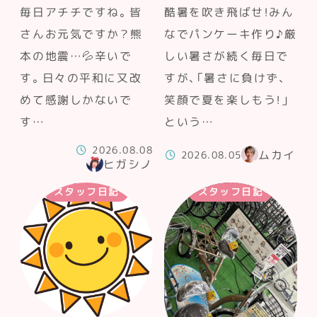
毎日アチチですね。皆
酷暑を吹き飛ばせ！みん
さんお元気ですか？熊
なでパンケーキ作り♪厳
本の地震…💦辛いで
しい暑さが続く毎日で
す。日々の平和に又改
すが、「暑さに負けず、
めて感謝しかないで
笑顔で夏を楽しもう！」
す…
という…
2026.08.08
ムカイ
2026.08.05
ヒガシノ
スタッフ日記
スタッフ日記