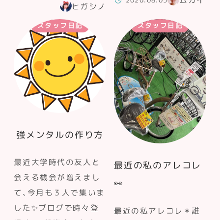
ムカイ
2026.08.05
ヒガシノ
スタッフ日記
スタッフ日記
強メンタルの作り方
最近大学時代の友人と
最近の私のアレコレ
会える機会が増えまし
👀
て、今月も３人で集いま
した✨ブログで時々登
最近の私アレコレ＊誰