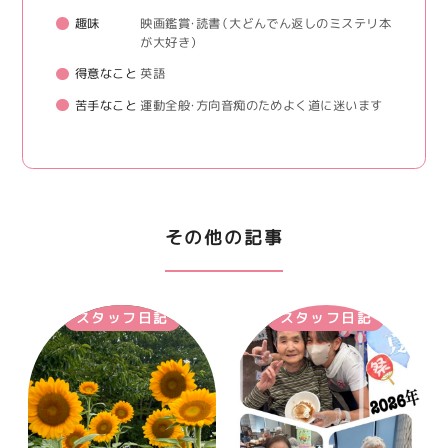
趣味
映画鑑賞・読書（大どんでん返しのミステリ本
が大好き）
得意なこと
英語
苦手なこと
運動全般・方向音痴のためよく道に迷います
その他の記事
スタッフ日記
スタッフ日記