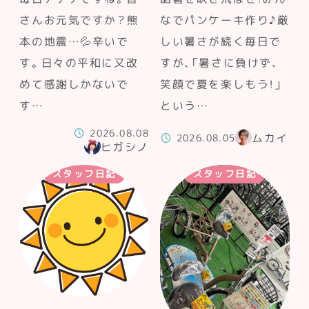
さんお元気ですか？熊
なでパンケーキ作り♪厳
本の地震…💦辛いで
しい暑さが続く毎日で
す。日々の平和に又改
すが、「暑さに負けず、
めて感謝しかないで
笑顔で夏を楽しもう！」
す…
という…
2026.08.08
ムカイ
2026.08.05
ヒガシノ
スタッフ日記
スタッフ日記