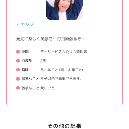
ヒガシノ
元気に楽しく笑顔で！！ 毎日頑張るぞー
役職
デイサービスＡＱＵＡ管理者
血液型
A型
趣味
食べること（特にお菓子♪）
得意なこと
５分以内で睡眠できます。
苦手なこと
競いごと
その他の記事