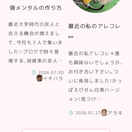
強メンタルの作り方
最近大学時代の友人と
最近の私のアレコレ
会える機会が増えまし
👀
て、今月も３人で集いま
した✨ブログで時々登
最近の私アレコレ＊誰
場する、投資家の友人…
も興味ないでしょうが、
お付き合い下さい。つ
2026.07.30
イチハラ
いに発見しました！かっ
ぱえびせん白黒バージ
ョン！見つけ…
アラキ
2026.07.27