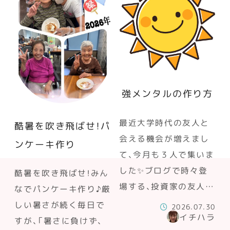
強メンタルの作り方
最近大学時代の友人と
酷暑を吹き飛ばせ！パ
会える機会が増えまし
ンケーキ作り
て、今月も３人で集いま
した✨ブログで時々登
酷暑を吹き飛ばせ！みん
場する、投資家の友人…
なでパンケーキ作り♪厳
しい暑さが続く毎日で
2026.07.30
イチハラ
すが、「暑さに負けず、