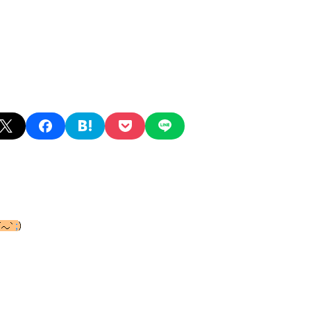
X
facebook
hatena
pocket
line