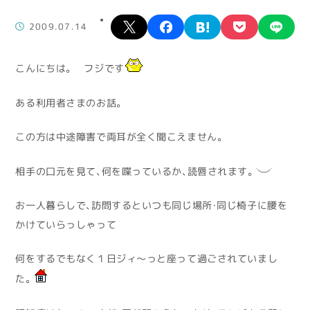
X
facebook
hatena
pocket
lin
2009.07.14
こんにちは。 フジです
ある利用者さまのお話。
この方は中途障害で両耳が全く聞こえません。
相手の口元を見て、何を喋っているか、読唇されます。
お一人暮らしで、訪問するといつも同じ場所・同じ椅子に腰を
かけていらっしゃって
何をするでもなく１日ジィ～っと座って過ごされていまし
た。