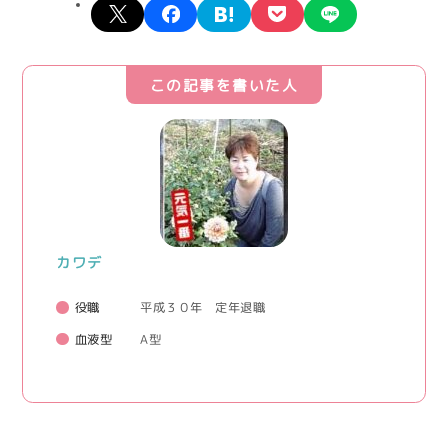
X
facebook
hatena
pocket
line
この記事を書いた人
カワデ
役職
平成３０年 定年退職
血液型
A型