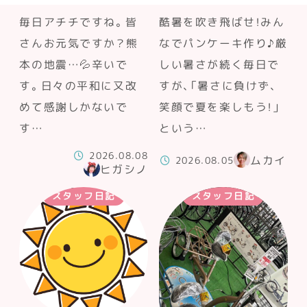
毎日アチチですね。皆
酷暑を吹き飛ばせ！みん
さんお元気ですか？熊
なでパンケーキ作り♪厳
本の地震…💦辛いで
しい暑さが続く毎日で
す。日々の平和に又改
すが、「暑さに負けず、
めて感謝しかないで
笑顔で夏を楽しもう！」
す…
という…
2026.08.08
ムカイ
2026.08.05
ヒガシノ
スタッフ日記
スタッフ日記