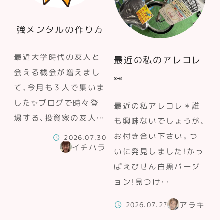
強メンタルの作り方
最近大学時代の友人と
最近の私のアレコレ
会える機会が増えまし
👀
て、今月も３人で集いま
した✨ブログで時々登
最近の私アレコレ＊誰
場する、投資家の友人…
も興味ないでしょうが、
お付き合い下さい。つ
2026.07.30
イチハラ
いに発見しました！かっ
ぱえびせん白黒バージ
ョン！見つけ…
アラキ
2026.07.27