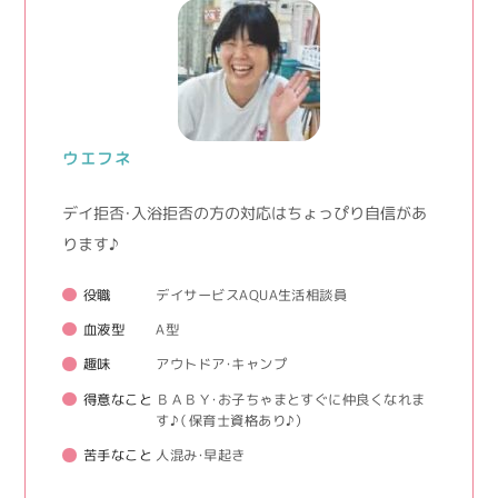
ウエフネ
デイ拒否・入浴拒否の方の対応はちょっぴり自信があ
ります♪
役職
デイサービスAQUA生活相談員
血液型
A型
趣味
アウトドア・キャンプ
得意なこと
ＢＡＢＹ・お子ちゃまとすぐに仲良くなれま
す♪（保育士資格あり♪）
苦手なこと
人混み・早起き