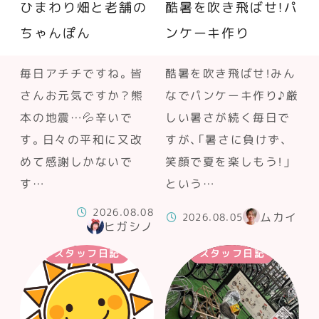
ひまわり畑と老舗の
酷暑を吹き飛ばせ！パ
ちゃんぽん
ンケーキ作り
毎日アチチですね。皆
酷暑を吹き飛ばせ！みん
さんお元気ですか？熊
なでパンケーキ作り♪厳
本の地震…💦辛いで
しい暑さが続く毎日で
す。日々の平和に又改
すが、「暑さに負けず、
めて感謝しかないで
笑顔で夏を楽しもう！」
す…
という…
2026.08.08
ムカイ
2026.08.05
ヒガシノ
スタッフ日記
スタッフ日記