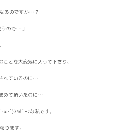
なるのですか・・・？
うので・・・」
。
のことを大変気に入って下さり、
れているのに・・・
めて頂いたのに・・・
･ω･`)ｼｮﾎﾞｰﾝな私です。
張ります。」