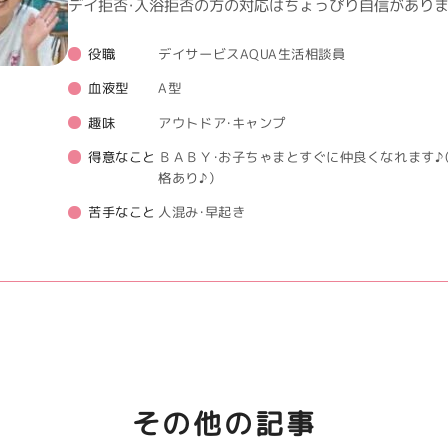
デイ拒否・入浴拒否の方の対応はちょっぴり自信がありま
役職
デイサービスAQUA生活相談員
血液型
A型
趣味
アウトドア・キャンプ
得意なこと
ＢＡＢＹ・お子ちゃまとすぐに仲良くなれます♪
格あり♪）
苦手なこと
人混み・早起き
その他の記事