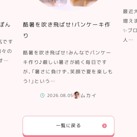
最近
増え
ぽん
酷暑を吹き飛ばせ！パンケーキ作
✨ブ
り
人…
気です
日々の
酷暑を吹き飛ばせ！みんなでパンケー
す…
キ作り♪厳しい暑さが続く毎日です
が、「暑さに負けず、笑顔で夏を楽しも
う！」という…
ムカイ
2026.08.05
一覧に戻る