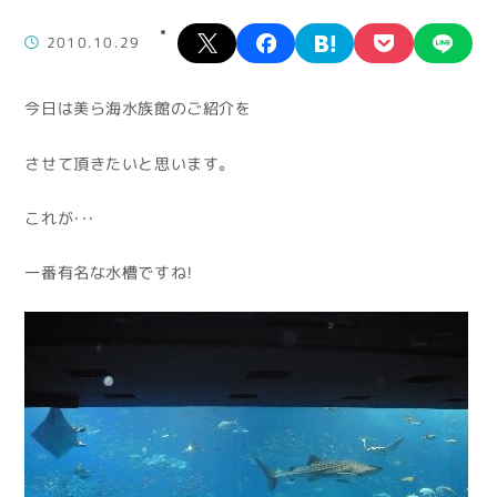
X
facebook
hatena
pocket
lin
2010.10.29
今日は美ら海水族館のご紹介を
させて頂きたいと思います。
これが・・・
一番有名な水槽ですね！