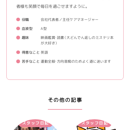
者様も笑顔で毎日を過ごせますように。
役職
会社代表者／主任ケアマネージャー
血液型
A型
趣味
映画鑑賞・読書（大どんでん返しのミステリ本
が大好き）
得意なこと
英語
苦手なこと
運動全般・方向音痴のためよく道に迷います
その他の記事
スタッフ日記
スタッフ日記