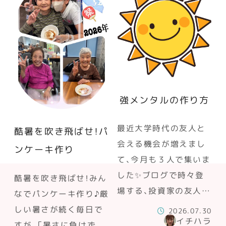
強メンタルの作り方
最近大学時代の友人と
酷暑を吹き飛ばせ！パ
会える機会が増えまし
ンケーキ作り
て、今月も３人で集いま
した✨ブログで時々登
酷暑を吹き飛ばせ！みん
場する、投資家の友人…
なでパンケーキ作り♪厳
しい暑さが続く毎日で
2026.07.30
イチハラ
すが、「暑さに負けず、