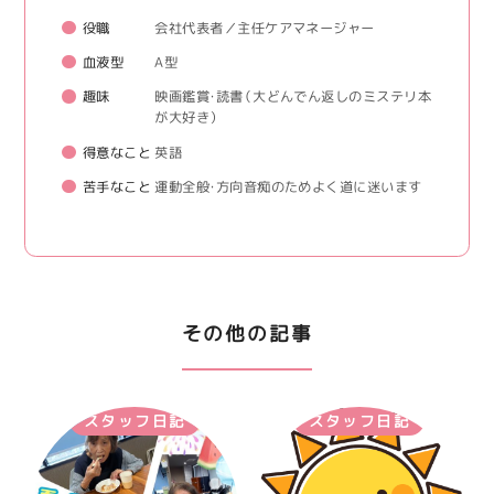
役職
会社代表者／主任ケアマネージャー
血液型
A型
趣味
映画鑑賞・読書（大どんでん返しのミステリ本
が大好き）
得意なこと
英語
苦手なこと
運動全般・方向音痴のためよく道に迷います
その他の記事
スタッフ日記
スタッフ日記