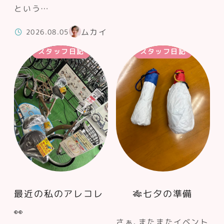
という…
ムカイ
2026.08.05
スタッフ日記
スタッフ日記
最近の私のアレコレ
🎋七夕の準備
👀
さぁ、またまたイベント