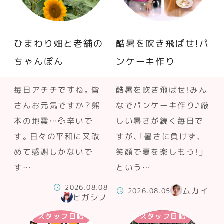
ひまわり畑と老舗の
酷暑を吹き飛ばせ！パ
ちゃんぽん
ンケーキ作り
毎日アチチですね。皆
酷暑を吹き飛ばせ！みん
さんお元気ですか？熊
なでパンケーキ作り♪厳
本の地震…💦辛いで
しい暑さが続く毎日で
す。日々の平和に又改
すが、「暑さに負けず、
めて感謝しかないで
笑顔で夏を楽しもう！」
す…
という…
2026.08.08
ムカイ
2026.08.05
ヒガシノ
スタッフ日記
スタッフ日記