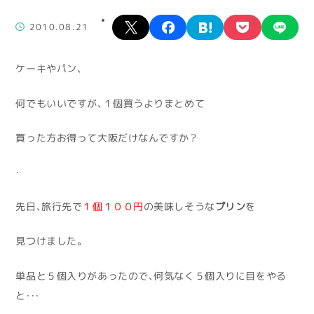
X
facebook
hatena
pocket
lin
2010.08.21
ケーキやパン、
何でもいいですが、１個買うよりまとめて
買った方お得って大阪だけなんですか？
・
先日、旅行先で
１個１００円
の美味しそうな
プリン
を
見つけました。
単品と５個入りがあったので、何気なく５個入りに目をやる
と・・・