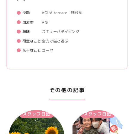
役職
AQUA terrace 施設長
血液型
A型
趣味
スキューバダイビング
得意なこと
全力で猫と遊ぶ
苦手なこと
ゴーヤ
その他の記事
スタッフ日記
スタッフ日記