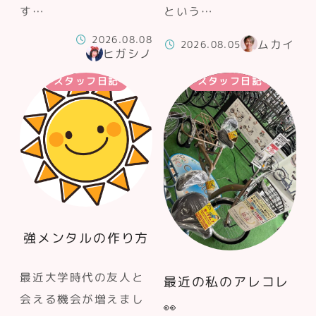
す…
という…
2026.08.08
ムカイ
2026.08.05
ヒガシノ
スタッフ日記
スタッフ日記
強メンタルの作り方
最近大学時代の友人と
最近の私のアレコレ
会える機会が増えまし
👀