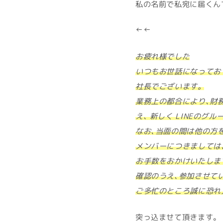
私の名前で私宛に届くん
↓↓
お疲れ様でした
いつもお世話になってお
社長でございます。
業務上の都合により、財
え、 新しく LINEの
なお、当面の間は他の方
メンバーにつきましては
お手数をおかけいたしま
確認のうえ、参加させて
ご多忙のところ誠に恐れ
突っ込ませて頂きます。