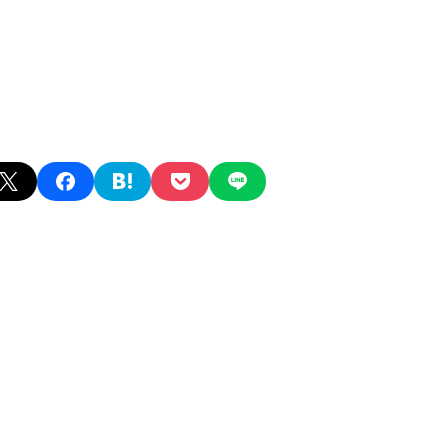
X
facebook
hatena
pocket
line