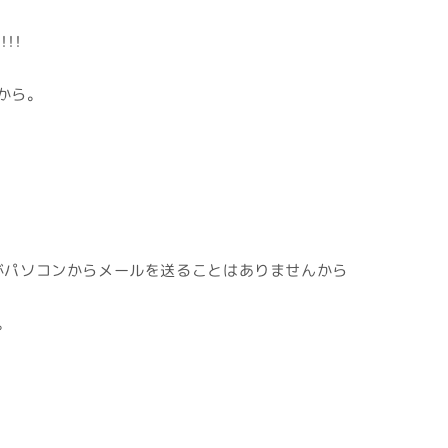
！！！
から。
がパソコンからメールを送ることはありませんから
。