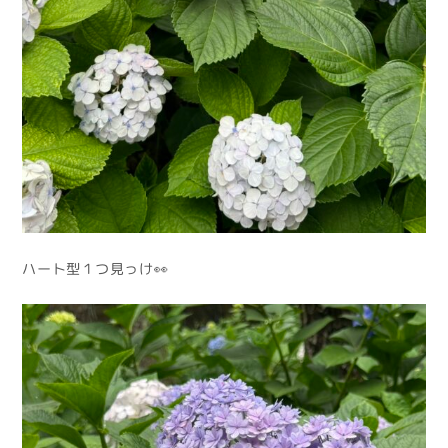
ハート型１つ見っけ👀