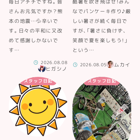
毎日アチチですね。皆
酷暑を吹き飛ばせ！みん
さんお元気ですか？熊
なでパンケーキ作り♪厳
本の地震…💦辛いで
しい暑さが続く毎日で
す。日々の平和に又改
すが、「暑さに負けず、
めて感謝しかないで
笑顔で夏を楽しもう！」
す…
という…
2026.08.08
ムカイ
2026.08.05
ヒガシノ
スタッフ日記
スタッフ日記