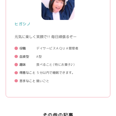
ヒガシノ
元気に楽しく笑顔で！！ 毎日頑張るぞー
役職
デイサービスＡＱＵＡ管理者
血液型
A型
趣味
食べること（特にお菓子♪）
得意なこと
５分以内で睡眠できます。
苦手なこと
競いごと
その他の記事