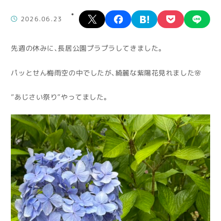
X
facebook
hatena
pocket
lin
2026.06.23
先週の休みに、長居公園プラプラしてきました。
パッとせん梅雨空の中でしたが、綺麗な紫陽花見れました🌸
”あじさい祭り”やってました。