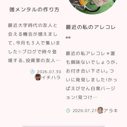
強メンタルの作り方
最近大学時代の友人と
最近の私のアレコレ
会える機会が増えまし
👀
て、今月も３人で集いま
した✨ブログで時々登
最近の私アレコレ＊誰
場する、投資家の友人…
も興味ないでしょうが、
お付き合い下さい。つ
2026.07.30
イチハラ
いに発見しました！かっ
ぱえびせん白黒バージ
ョン！見つけ…
アラキ
2026.07.27