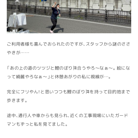
ご利用者様も喜んでおられたのですが、スタッフから謎のささ
やきが……
「あの上の道のツツジと鯉のぼり🎏合うやろ〜なぁ〜。絵にな
って綺麗やろなぁ〜」と休憩あがりの私に視線が…。
完全にフリやん！と思いつつも鯉のぼり🎏を持って目的地まで
歩きます。
途中、通行人や車からも見られ、近くの工事現場にいたガード
マンもずっと私を見てました。