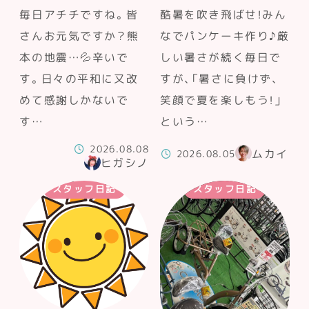
毎日アチチですね。皆
酷暑を吹き飛ばせ！みん
さんお元気ですか？熊
なでパンケーキ作り♪厳
本の地震…💦辛いで
しい暑さが続く毎日で
す。日々の平和に又改
すが、「暑さに負けず、
めて感謝しかないで
笑顔で夏を楽しもう！」
す…
という…
2026.08.08
ムカイ
2026.08.05
ヒガシノ
スタッフ日記
スタッフ日記