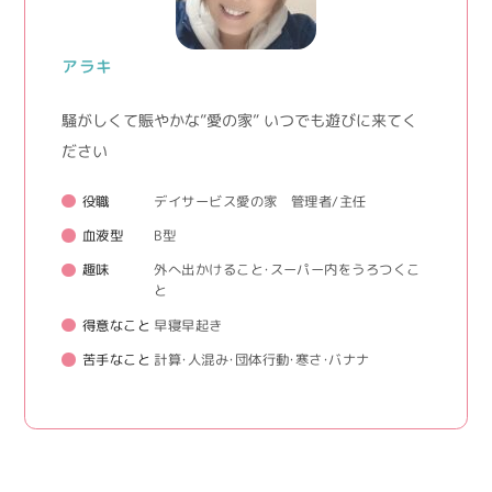
アラキ
騒がしくて賑やかな”愛の家” いつでも遊びに来てく
ださい
役職
デイサービス愛の家 管理者/主任
血液型
B型
趣味
外へ出かけること・スーパー内をうろつくこ
と
得意なこと
早寝早起き
苦手なこと
計算・人混み・団体行動・寒さ・バナナ