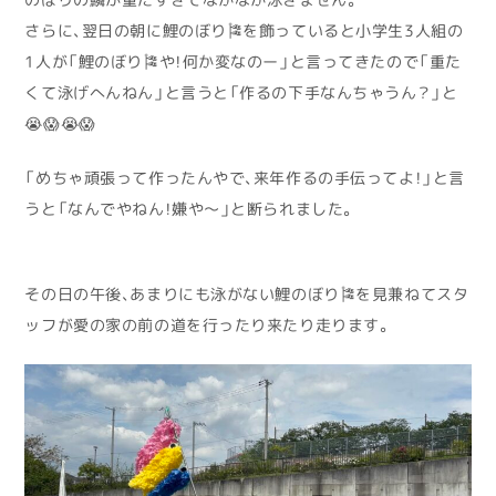
さらに、翌日の朝に鯉のぼり🎏を飾っていると小学生3人組の
1人が「鯉のぼり🎏や！何か変なのー」と言ってきたので「重た
くて泳げへんねん」と言うと「作るの下手なんちゃうん？」と
😭😱😭😱
「めちゃ頑張って作ったんやで、来年作るの手伝ってよ！」と言
うと「なんでやねん！嫌や〜」と断られました。
その日の午後、あまりにも泳がない鯉のぼり🎏を見兼ねてスタ
ッフが愛の家の前の道を行ったり来たり走ります。