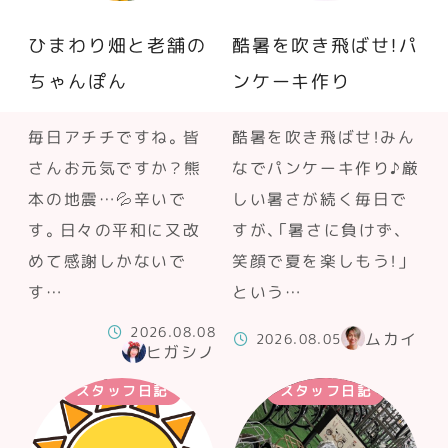
ひまわり畑と老舗の
酷暑を吹き飛ばせ！パ
ちゃんぽん
ンケーキ作り
毎日アチチですね。皆
酷暑を吹き飛ばせ！みん
さんお元気ですか？熊
なでパンケーキ作り♪厳
本の地震…💦辛いで
しい暑さが続く毎日で
す。日々の平和に又改
すが、「暑さに負けず、
めて感謝しかないで
笑顔で夏を楽しもう！」
す…
という…
2026.08.08
ムカイ
2026.08.05
ヒガシノ
スタッフ日記
スタッフ日記