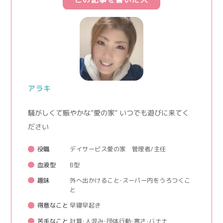
アラキ
騒がしくて賑やかな”愛の家” いつでも遊びに来てく
ださい
役職
デイサービス愛の家 管理者/主任
血液型
B型
趣味
外へ出かけること・スーパー内をうろつくこ
と
得意なこと
早寝早起き
苦手なこと
計算・人混み・団体行動・寒さ・バナナ