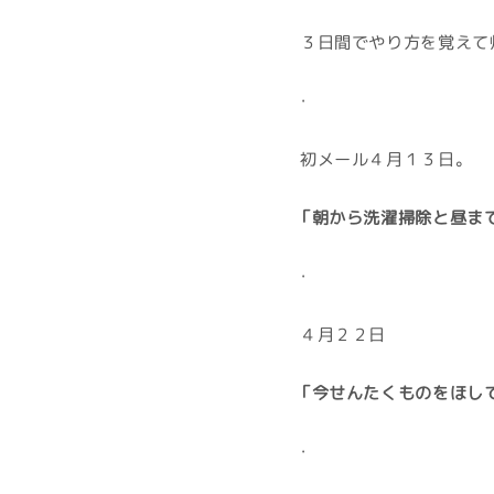
３日間でやり方を覚えて
・
初メール４月１３日。
「朝から洗濯掃除と昼ま
・
４月２２日
「今せんたくものをほし
・