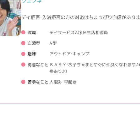
ウエフネ
デイ拒否・入浴拒否の方の対応はちょっぴり自信がありま
役職
デイサービスAQUA生活相談員
血液型
A型
趣味
アウトドア・キャンプ
得意なこと
ＢＡＢＹ・お子ちゃまとすぐに仲良くなれます♪
格あり♪）
苦手なこと
人混み・早起き