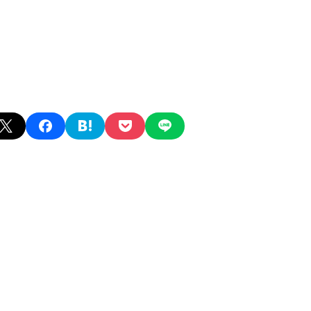
X
facebook
hatena
pocket
line