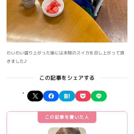
わいわい盛り上がった後には本物のスイカを召し上がって頂
きました♪
この記事をシェアする
X
facebook
hatena
pocket
line
この記事を書いた人