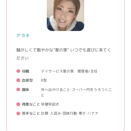
アラキ
騒がしくて賑やかな”愛の家” いつでも遊びに来てく
ださい
役職
デイサービス愛の家 管理者/主任
血液型
B型
趣味
外へ出かけること・スーパー内をうろつくこ
と
得意なこと
早寝早起き
苦手なこと
計算・人混み・団体行動・寒さ・バナナ