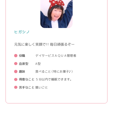
ヒガシノ
元気に楽しく笑顔で！！ 毎日頑張るぞー
役職
デイサービスＡＱＵＡ管理者
血液型
A型
趣味
食べること（特にお菓子♪）
得意なこと
５分以内で睡眠できます。
苦手なこと
競いごと