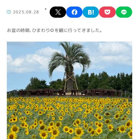
X
facebook
hatena
pocket
lin
2025.08.28
お盆の時期、ひまわり🌻を観に行ってきました。