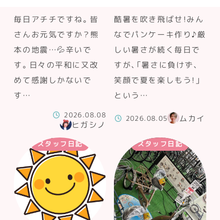
毎日アチチですね。皆
酷暑を吹き飛ばせ！みん
さんお元気ですか？熊
なでパンケーキ作り♪厳
本の地震…💦辛いで
しい暑さが続く毎日で
す。日々の平和に又改
すが、「暑さに負けず、
めて感謝しかないで
笑顔で夏を楽しもう！」
す…
という…
2026.08.08
ムカイ
2026.08.05
ヒガシノ
スタッフ日記
スタッフ日記