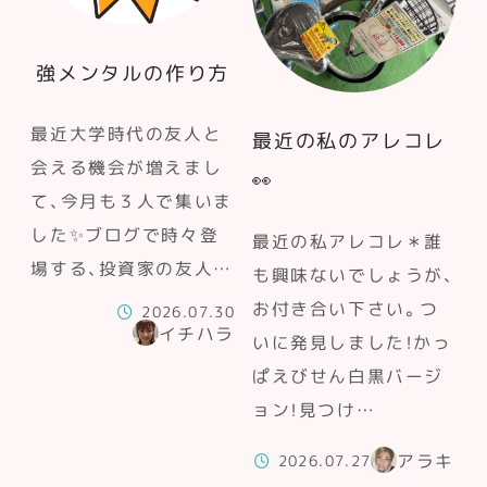
強メンタルの作り方
最近大学時代の友人と
最近の私のアレコレ
会える機会が増えまし
👀
て、今月も３人で集いま
した✨ブログで時々登
最近の私アレコレ＊誰
場する、投資家の友人…
も興味ないでしょうが、
お付き合い下さい。つ
2026.07.30
イチハラ
いに発見しました！かっ
ぱえびせん白黒バージ
ョン！見つけ…
アラキ
2026.07.27