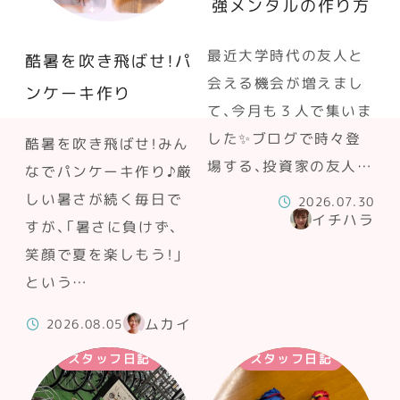
強メンタルの作り方
最近大学時代の友人と
酷暑を吹き飛ばせ！パ
会える機会が増えまし
ンケーキ作り
て、今月も３人で集いま
した✨ブログで時々登
酷暑を吹き飛ばせ！みん
場する、投資家の友人…
なでパンケーキ作り♪厳
しい暑さが続く毎日で
2026.07.30
イチハラ
すが、「暑さに負けず、
笑顔で夏を楽しもう！」
という…
ムカイ
2026.08.05
スタッフ日記
スタッフ日記