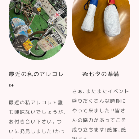
最近の私のアレコレ
🎋七夕の準備
👀
さぁ、またまたイベント
盛りだくさんな時期に
最近の私アレコレ＊誰
やって来ました！！皆さ
も興味ないでしょうが、
んの協力があってこそ
お付き合い下さい。つ
成り立ちます！感謝、感
いに発見しました！かっ