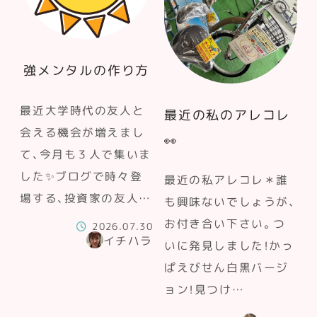
強メンタルの作り方
最近大学時代の友人と
最近の私のアレコレ
会える機会が増えまし
👀
て、今月も３人で集いま
した✨ブログで時々登
最近の私アレコレ＊誰
場する、投資家の友人…
も興味ないでしょうが、
お付き合い下さい。つ
2026.07.30
イチハラ
いに発見しました！かっ
ぱえびせん白黒バージ
ョン！見つけ…