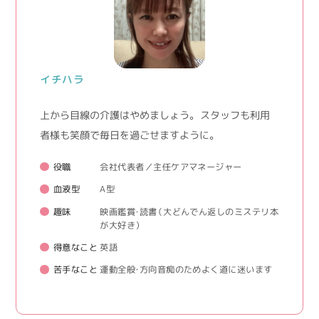
イチハラ
上から目線の介護はやめましょう。 スタッフも利用
者様も笑顔で毎日を過ごせますように。
役職
会社代表者／主任ケアマネージャー
血液型
A型
趣味
映画鑑賞・読書（大どんでん返しのミステリ本
が大好き）
得意なこと
英語
苦手なこと
運動全般・方向音痴のためよく道に迷います