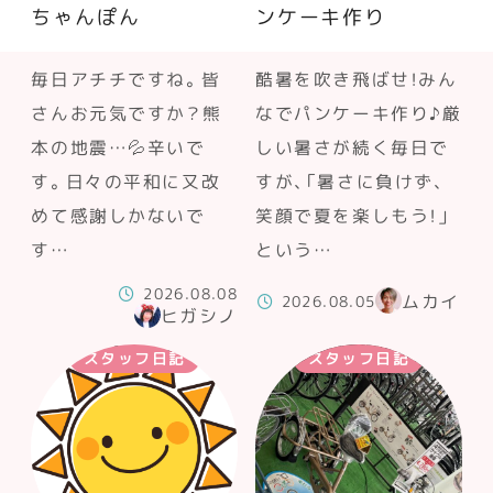
ちゃんぽん
ンケーキ作り
毎日アチチですね。皆
酷暑を吹き飛ばせ！みん
さんお元気ですか？熊
なでパンケーキ作り♪厳
本の地震…💦辛いで
しい暑さが続く毎日で
す。日々の平和に又改
すが、「暑さに負けず、
めて感謝しかないで
笑顔で夏を楽しもう！」
す…
という…
2026.08.08
ムカイ
2026.08.05
ヒガシノ
スタッフ日記
スタッフ日記