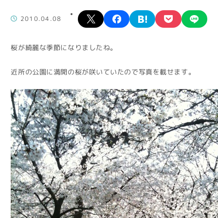
X
facebook
hatena
pocket
lin
2010.04.08
桜が綺麗な季節になりましたね。
近所の公園に満開の桜が咲いていたので写真を載せます。