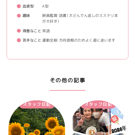
血液型
A型
趣味
映画鑑賞・読書（大どんでん返しのミステリ本
が大好き）
得意なこと
英語
苦手なこと
運動全般・方向音痴のためよく道に迷います
その他の記事
スタッフ日記
スタッフ日記