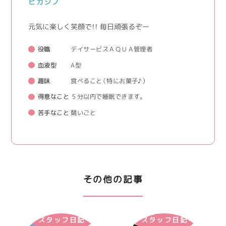
ヒガシノ
元気に楽しく笑顔で！！ 毎日頑張るぞー
役職
デイサービスＡＱＵＡ管理者
血液型
A型
趣味
食べること（特にお菓子♪）
得意なこと
５分以内で睡眠できます。
苦手なこと
競いごと
その他の記事
スタッフ日記
スタッフ日記