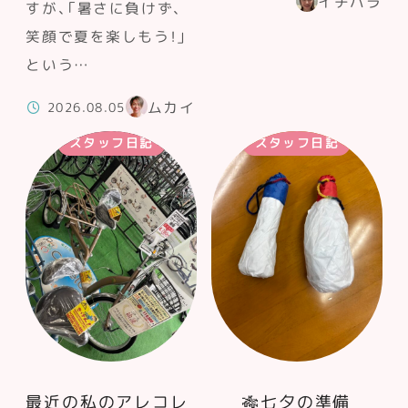
イチハラ
すが、「暑さに負けず、
笑顔で夏を楽しもう！」
という…
ムカイ
2026.08.05
スタッフ日記
スタッフ日記
最近の私のアレコレ
🎋七夕の準備