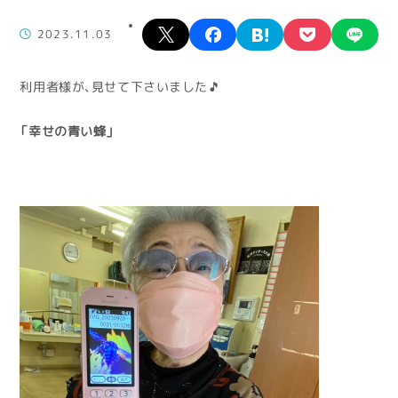
X
facebook
hatena
pocket
lin
2023.11.03
利用者様が、見せて下さいました🎵
「幸せの青い蜂」