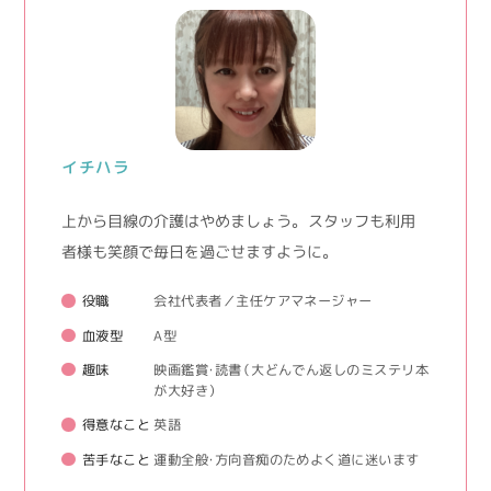
イチハラ
上から目線の介護はやめましょう。 スタッフも利用
者様も笑顔で毎日を過ごせますように。
役職
会社代表者／主任ケアマネージャー
血液型
A型
趣味
映画鑑賞・読書（大どんでん返しのミステリ本
が大好き）
得意なこと
英語
苦手なこと
運動全般・方向音痴のためよく道に迷います