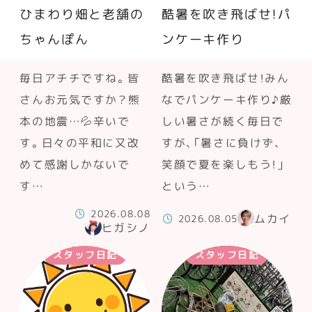
ひまわり畑と老舗の
酷暑を吹き飛ばせ！パ
ちゃんぽん
ンケーキ作り
毎日アチチですね。皆
酷暑を吹き飛ばせ！みん
さんお元気ですか？熊
なでパンケーキ作り♪厳
本の地震…💦辛いで
しい暑さが続く毎日で
す。日々の平和に又改
すが、「暑さに負けず、
めて感謝しかないで
笑顔で夏を楽しもう！」
す…
という…
2026.08.08
ムカイ
2026.08.05
ヒガシノ
スタッフ日記
スタッフ日記